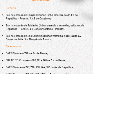
De Metro:
Sair na estação de Campo Pequeno (linha amarela, saída Av. da
República – Poente / Av. 5 de Outubro) ;
Sair na estação de Saldanha (linhas amarela e vermelha, saída Av. da
República – Poente / Av. João Crisóstomo – Poente);
Sair na estação de São Sebastião (linhas vermelha e azul, saída Av.
Duque de Ávila / Av. Marquês de Tomar).
De autocarro:
CARRIS número 756 na Av. de Berna;
SUL DO TEJO números 160, 161 e 190 na Av. de Berna;
CARRIS números 727, 736, 738, 744, 783 na Av. da República;
CARRIS números 713, 716, 726 e 742 na Av. Duque de Ávila ;
De carro:
Estacionamento nas ruas adjacentes.
Equipa Clínica
:
Dr. Ismael Cardoso
|
Dra. Barbara Arruda
Psicólogos credenciados por: