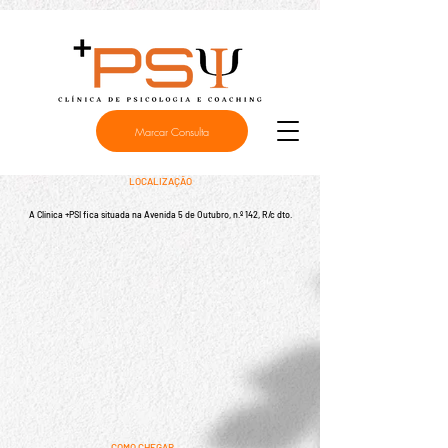
Marcar Consulta
LOCALIZAÇÃO
A Clínica +PSI fica situada na Avenida 5 de Outubro, n.º 142, R/c dto.
COMO CHEGAR